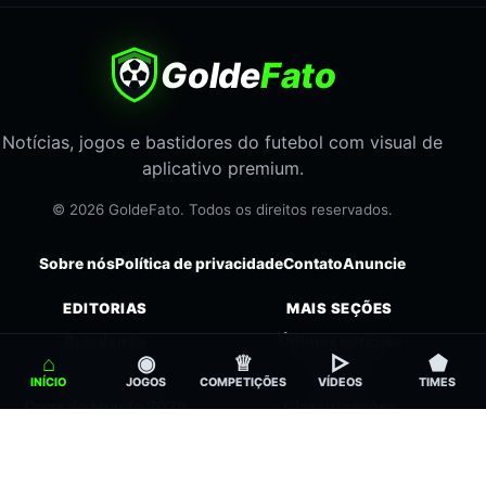
Golde
Fato
Notícias, jogos e bastidores do futebol com visual de
aplicativo premium.
© 2026 GoldeFato. Todos os direitos reservados.
Sobre nós
Política de privacidade
Contato
Anuncie
EDITORIAS
MAIS SEÇÕES
Brasileirão
Últimas notícias
⌂
◉
♕
▻
⬟
Libertadores
Jogos
INÍCIO
JOGOS
COMPETIÇÕES
VÍDEOS
TIMES
Copa do Mundo 2026
Classificações
Sul-Americana
Times
Futebol Feminino