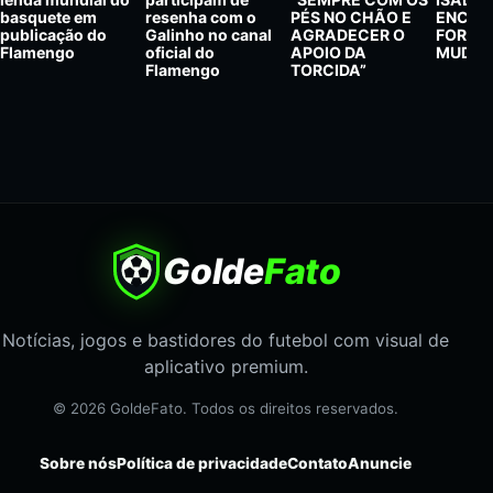
basquete em
resenha com o
PÉS NO CHÃO E
ENCON
publicação do
Galinho no canal
AGRADECER O
FORÇA
Flamengo
oficial do
APOIO DA
MUDOU
Flamengo
TORCIDA”
Golde
Fato
Notícias, jogos e bastidores do futebol com visual de
aplicativo premium.
© 2026 GoldeFato. Todos os direitos reservados.
Sobre nós
Política de privacidade
Contato
Anuncie