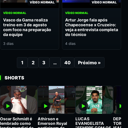
VÍDEO NORMAL
VÍDEO NORMAL
VÍDEO NORMAL
VÍDEO NORMAL
Vasco da Gama realiza
Artur Jorge fala após
treino em 3 de agosto
Chapecoense x Cruzeiro:
com foco na preparação
veja a entrevista completa
da equipe
do técnico
3 dias
4 dias
1
2
3
…
40
Próximo »
SHORTS
▶
▶
▶
▶
Oscar Schmidt é
Athirson e
LUCAS
DEPOIS
lembrado como
Emerson Royal
EVANGELISTA
TORNA
lenda mundial do
participam de
“SEMPRE COM OS
ISADO