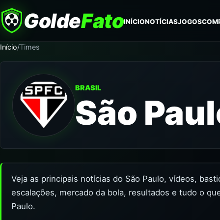
Golde
Fato
INÍCIO
NOTÍCIAS
JOGOS
COM
Início
/
Times
BRASIL
São Paul
Veja as principais notícias do São Paulo, vídeos, bas
escalações, mercado da bola, resultados e tudo o qu
Paulo.