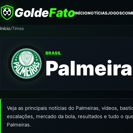
Golde
Fato
INÍCIO
NOTÍCIAS
JOGOS
COM
Início
/
Times
BRASIL
Palmeir
Veja as principais notícias do Palmeiras, vídeos, bast
escalações, mercado da bola, resultados e tudo o qu
Palmeiras.