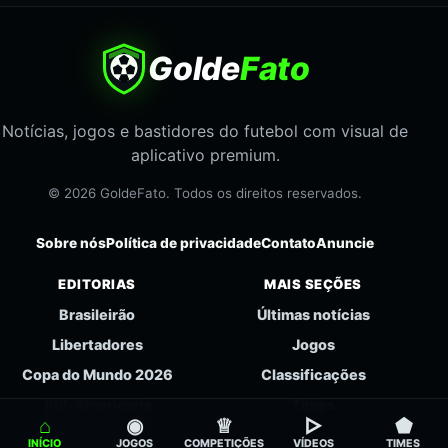
Golde
Fato
Notícias, jogos e bastidores do futebol com visual de
aplicativo premium.
© 2026 GoldeFato. Todos os direitos reservados.
Sobre nós
Política de privacidade
Contato
Anuncie
EDITORIAS
MAIS SEÇÕES
Brasileirão
Últimas notícias
Libertadores
Jogos
Copa do Mundo 2026
Classificações
Sul-Americana
Times
⌂
◉
♕
▻
⬟
Futebol Feminino
INÍCIO
JOGOS
COMPETIÇÕES
VÍDEOS
TIMES