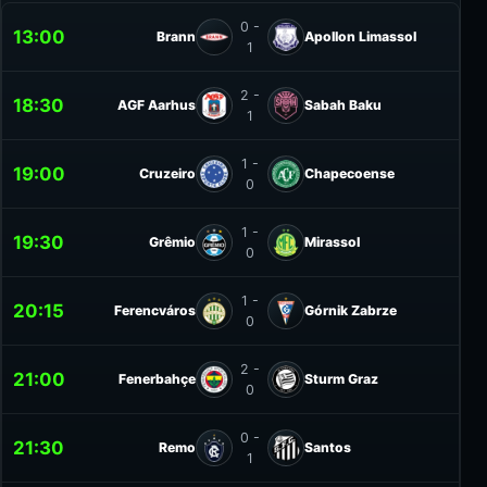
0 -
13:00
Brann
Apollon Limassol
1
2 -
18:30
AGF Aarhus
Sabah Baku
1
1 -
19:00
Cruzeiro
Chapecoense
0
1 -
19:30
Grêmio
Mirassol
0
1 -
20:15
Ferencváros
Górnik Zabrze
0
2 -
21:00
Fenerbahçe
Sturm Graz
0
0 -
21:30
Remo
Santos
1