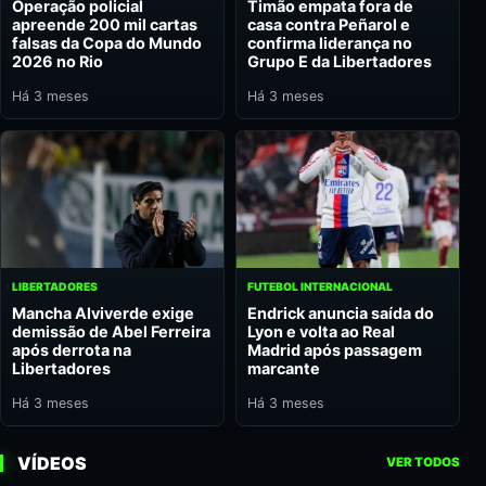
Operação policial
Timão empata fora de
apreende 200 mil cartas
casa contra Peñarol e
falsas da Copa do Mundo
confirma liderança no
2026 no Rio
Grupo E da Libertadores
Há 3 meses
Há 3 meses
LIBERTADORES
FUTEBOL INTERNACIONAL
Mancha Alviverde exige
Endrick anuncia saída do
demissão de Abel Ferreira
Lyon e volta ao Real
após derrota na
Madrid após passagem
Libertadores
marcante
Há 3 meses
Há 3 meses
VÍDEOS
VER TODOS