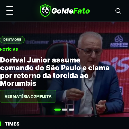
Golde
Fato
DESTAQUE
NOTÍCIAS
Dorival Junior assume
comando do São Paulo e clama
por retorno da torcida ao
Morumbis
VER MATÉRIA COMPLETA
TIMES