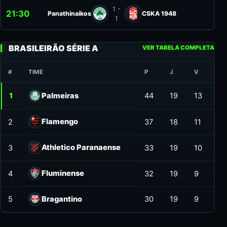
1 -
21:30
Panathinaikos
CSKA 1948
1
BRASILEIRÃO SÉRIE A
VER TABELA COMPLETA
#
TIME
P
J
V
SG
1
Palmeiras
44
19
13
19
Flamengo
2
37
18
11
19
Athletico Paranaense
3
33
19
10
7
Fluminense
4
32
19
9
5
5
Bragantino
30
19
9
6