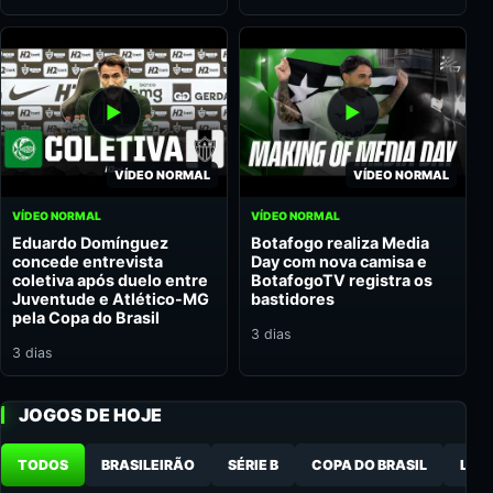
VÍDEO NORMAL
VÍDEO NORMAL
VÍDEO NORMAL
VÍDEO NORMAL
Eduardo Domínguez
Botafogo realiza Media
concede entrevista
Day com nova camisa e
coletiva após duelo entre
BotafogoTV registra os
Juventude e Atlético-MG
bastidores
pela Copa do Brasil
3 dias
3 dias
JOGOS DE HOJE
TODOS
BRASILEIRÃO
SÉRIE B
COPA DO BRASIL
LIB