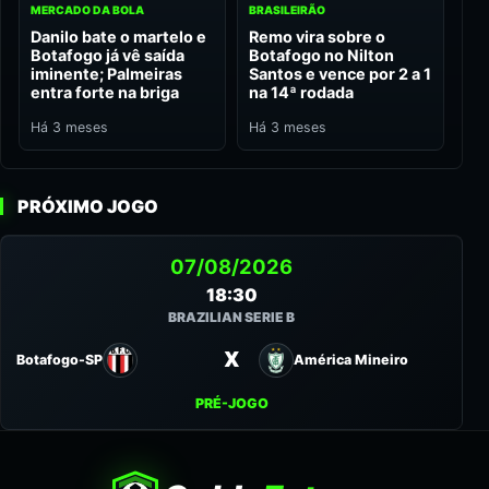
MERCADO DA BOLA
BRASILEIRÃO
Danilo bate o martelo e
Remo vira sobre o
Botafogo já vê saída
Botafogo no Nilton
iminente; Palmeiras
Santos e vence por 2 a 1
entra forte na briga
na 14ª rodada
Há 3 meses
Há 3 meses
PRÓXIMO JOGO
07/08/2026
18:30
BRAZILIAN SERIE B
X
Botafogo-SP
América Mineiro
PRÉ-JOGO