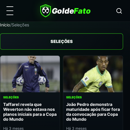
Golde
Fato
Início
/
Seleções
SELEÇÕES
SELEÇÕES
SELEÇÕES
Taffarel revela que
João Pedro demonstra
Weverton não estava nos
maturidade após ficar fora
planos iniciais para a Copa
da convocação para Copa
do Mundo
do Mundo
Há 3 meses
Há 3 meses