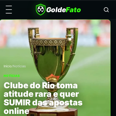
Golde
Fato
Início
/
Notícias
NOTÍCIAS
Clube do Rio toma
atitude rara e quer
SUMIR das apostas
online