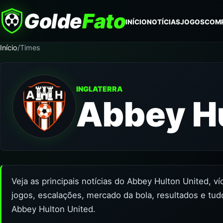
Golde
Fato
INÍCIO
NOTÍCIAS
JOGOS
COM
Início
/
Times
INGLATERRA
Abbey Hu
Veja as principais notícias do Abbey Hulton United, v
jogos, escalações, mercado da bola, resultados e tud
Abbey Hulton United.