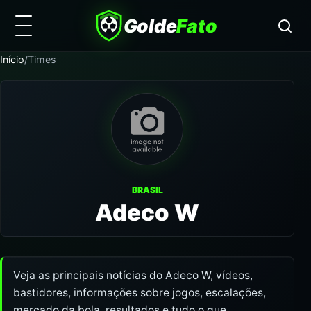
Golde
Fato
Início
/
Times
BRASIL
Adeco W
Veja as principais notícias do Adeco W, vídeos,
bastidores, informações sobre jogos, escalações,
mercado da bola, resultados e tudo o que