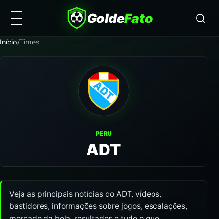
Golde
Fato
Início
/
Times
PERU
ADT
Veja as principais notícias do ADT, vídeos,
bastidores, informações sobre jogos, escalações,
mercado da bola, resultados e tudo o que