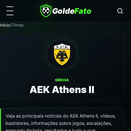
Golde
Fato
Início
/
Times
GRECIA
AEK Athens II
Veja as principais notícias do AEK Athens II, vídeos,
bastidores, informações sobre jogos, escalações,
mercado da bola, resultados e tudo o que