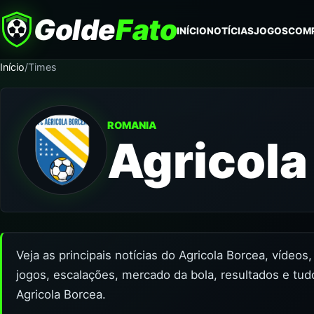
Golde
Fato
INÍCIO
NOTÍCIAS
JOGOS
COM
Início
/
Times
ROMANIA
Agricola
Veja as principais notícias do Agricola Borcea, vídeos
jogos, escalações, mercado da bola, resultados e tud
Agricola Borcea.