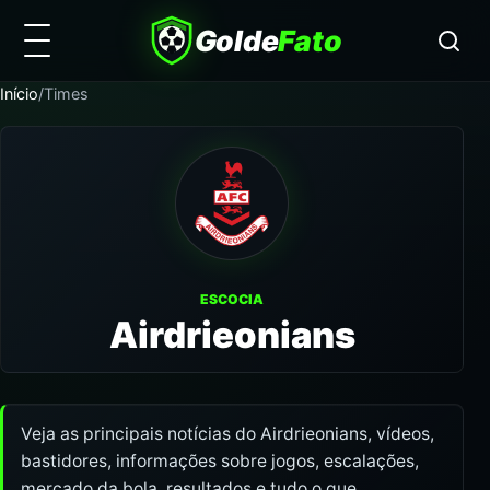
Golde
Fato
Início
/
Times
ESCOCIA
Airdrieonians
Veja as principais notícias do Airdrieonians, vídeos,
bastidores, informações sobre jogos, escalações,
mercado da bola, resultados e tudo o que