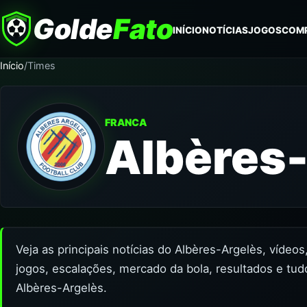
Golde
Fato
INÍCIO
NOTÍCIAS
JOGOS
COM
Início
/
Times
FRANCA
Albères
Veja as principais notícias do Albères-Argelès, vídeo
jogos, escalações, mercado da bola, resultados e tud
Albères-Argelès.