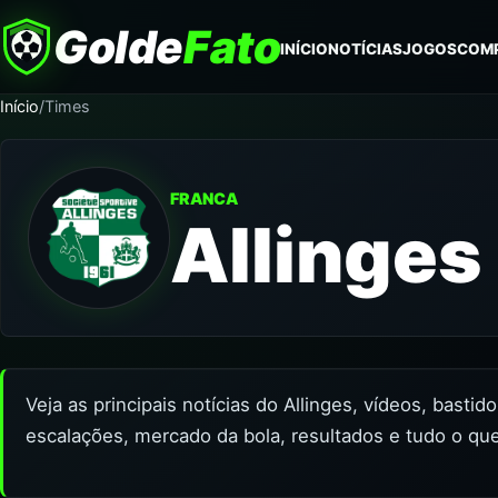
Golde
Fato
INÍCIO
NOTÍCIAS
JOGOS
COM
Início
/
Times
FRANCA
Allinges
Veja as principais notícias do Allinges, vídeos, basti
escalações, mercado da bola, resultados e tudo o que