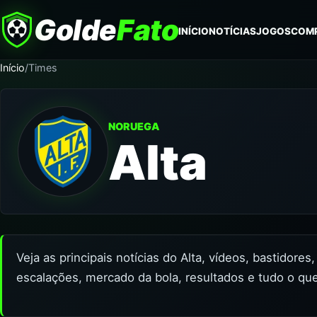
Golde
Fato
INÍCIO
NOTÍCIAS
JOGOS
COM
Início
/
Times
NORUEGA
Alta
Veja as principais notícias do Alta, vídeos, bastidore
escalações, mercado da bola, resultados e tudo o que