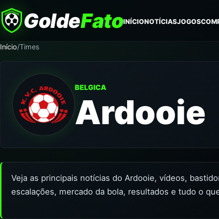
Golde
Fato
INÍCIO
NOTÍCIAS
JOGOS
COM
Início
/
Times
BELGICA
Ardooie
Veja as principais notícias do Ardooie, vídeos, bastid
escalações, mercado da bola, resultados e tudo o que