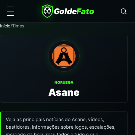
Golde
Fato
Início
/
Times
NORUEGA
Asane
Veja as principais notícias do Asane, vídeos,
bastidores, informações sobre jogos, escalações,
mercado da bola, resultados e tudo o que