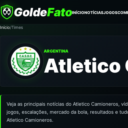
Golde
Fato
INÍCIO
NOTÍCIAS
JOGOS
COM
Início
/
Times
ARGENTINA
Atletico
Veja as principais notícias do Atletico Camioneros, v
jogos, escalações, mercado da bola, resultados e tud
Atletico Camioneros.