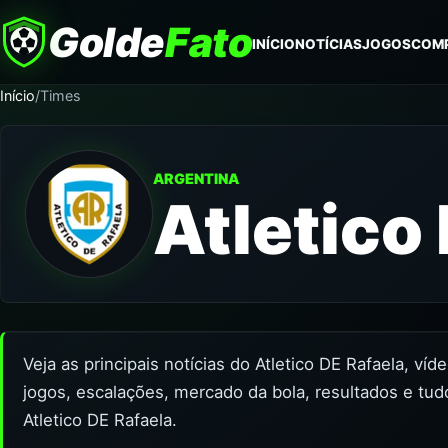
Golde
Fato
INÍCIO
NOTÍCIAS
JOGOS
COM
Início
/
Times
ARGENTINA
Atletico
Veja as principais notícias do Atletico DE Rafaela, ví
jogos, escalações, mercado da bola, resultados e tud
Atletico DE Rafaela.