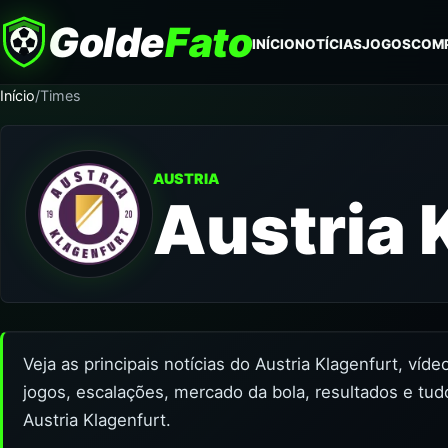
Golde
Fato
INÍCIO
NOTÍCIAS
JOGOS
COM
Início
/
Times
AUSTRIA
Austria 
Veja as principais notícias do Austria Klagenfurt, víd
jogos, escalações, mercado da bola, resultados e tud
Austria Klagenfurt.