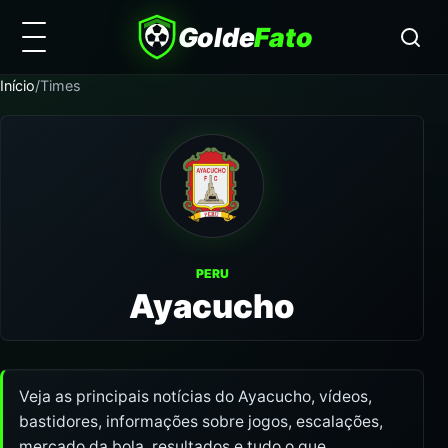
Golde
Fato
Início
/
Times
PERU
Ayacucho
Veja as principais notícias do Ayacucho, vídeos,
bastidores, informações sobre jogos, escalações,
mercado da bola, resultados e tudo o que