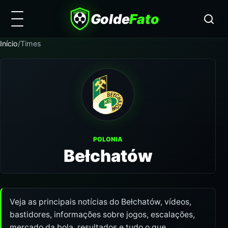
Golde
Fato
Início
/
Times
POLONIA
Bełchatów
Veja as principais notícias do Bełchatów, vídeos,
bastidores, informações sobre jogos, escalações,
mercado da bola, resultados e tudo o que