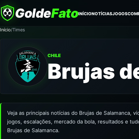
Golde
Fato
INÍCIO
NOTÍCIAS
JOGOS
COM
Início
/
Times
CHILE
Brujas d
Veja as principais notícias do Brujas de Salamanca, v
jogos, escalações, mercado da bola, resultados e tud
Brujas de Salamanca.