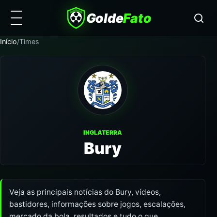
Golde
Fato
Início
/
Times
INGLATERRA
Bury
Veja as principais notícias do Bury, vídeos,
bastidores, informações sobre jogos, escalações,
mercado da bola, resultados e tudo o que