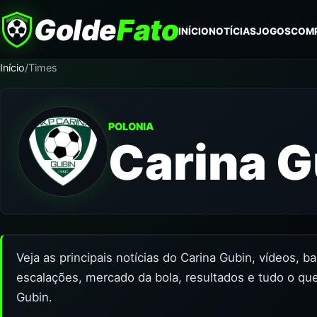
Golde
Fato
INÍCIO
NOTÍCIAS
JOGOS
COM
Início
/
Times
POLONIA
Carina G
Veja as principais notícias do Carina Gubin, vídeos, b
escalações, mercado da bola, resultados e tudo o que
Gubin.