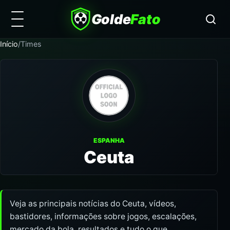
Golde
Fato
Início
/
Times
ESPANHA
Ceuta
Veja as principais notícias do Ceuta, vídeos,
bastidores, informações sobre jogos, escalações,
mercado da bola, resultados e tudo o que