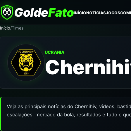
Golde
Fato
INÍCIO
NOTÍCIAS
JOGOS
COM
Início
/
Times
UCRANIA
Chernih
Veja as principais notícias do Chernihiv, vídeos, bast
escalações, mercado da bola, resultados e tudo o que