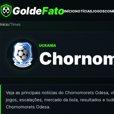
Golde
Fato
INÍCIO
NOTÍCIAS
JOGOS
COM
Início
/
Times
UCRANIA
Chornom
Veja as principais notícias do Chornomorets Odesa, v
jogos, escalações, mercado da bola, resultados e tud
Chornomorets Odesa.