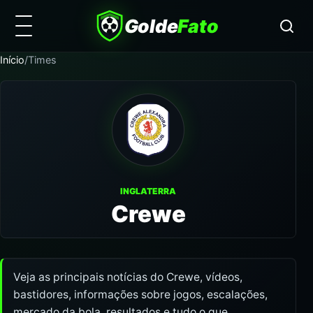
Golde
Fato
Início
/
Times
INGLATERRA
Crewe
Veja as principais notícias do Crewe, vídeos,
bastidores, informações sobre jogos, escalações,
mercado da bola, resultados e tudo o que