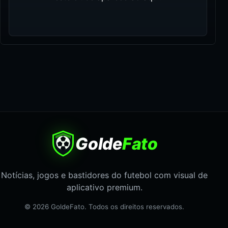
Golde
Fato
Notícias, jogos e bastidores do futebol com visual de
aplicativo premium.
© 2026 GoldeFato. Todos os direitos reservados.