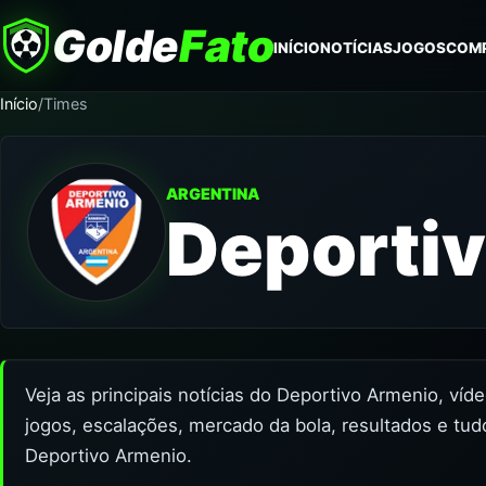
Golde
Fato
INÍCIO
NOTÍCIAS
JOGOS
COM
Início
/
Times
ARGENTINA
Deporti
Veja as principais notícias do Deportivo Armenio, víd
jogos, escalações, mercado da bola, resultados e tud
Deportivo Armenio.