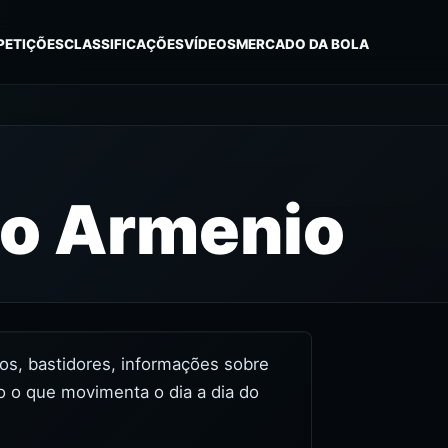
PETIÇÕES
CLASSIFICAÇÕES
VÍDEOS
MERCADO DA BOLA
vo Armenio
eos, bastidores, informações sobre
o o que movimenta o dia a dia do