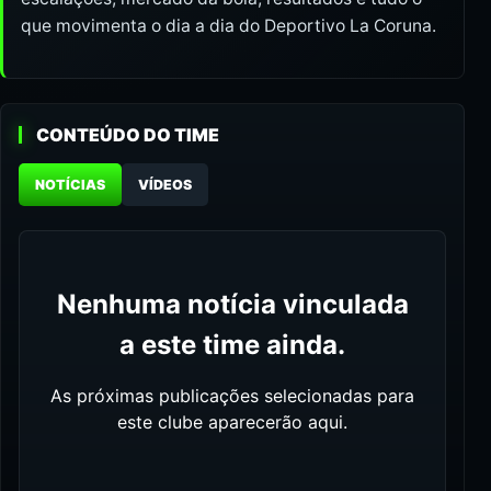
que movimenta o dia a dia do Deportivo La Coruna.
CONTEÚDO DO TIME
NOTÍCIAS
VÍDEOS
Nenhuma notícia vinculada
a este time ainda.
As próximas publicações selecionadas para
este clube aparecerão aqui.