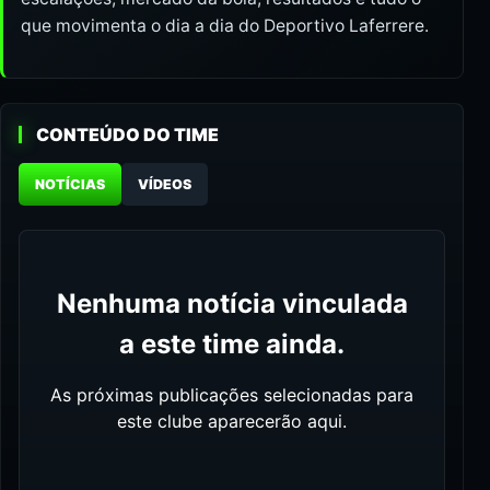
que movimenta o dia a dia do Deportivo Laferrere.
CONTEÚDO DO TIME
NOTÍCIAS
VÍDEOS
Nenhuma notícia vinculada
a este time ainda.
As próximas publicações selecionadas para
este clube aparecerão aqui.