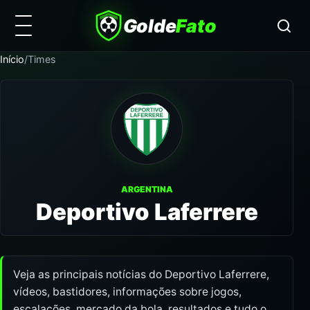
Golde
Fato
Início
/
Times
ARGENTINA
Deportivo Laferrere
Veja as principais notícias do Deportivo Laferrere,
vídeos, bastidores, informações sobre jogos,
escalações, mercado da bola, resultados e tudo o