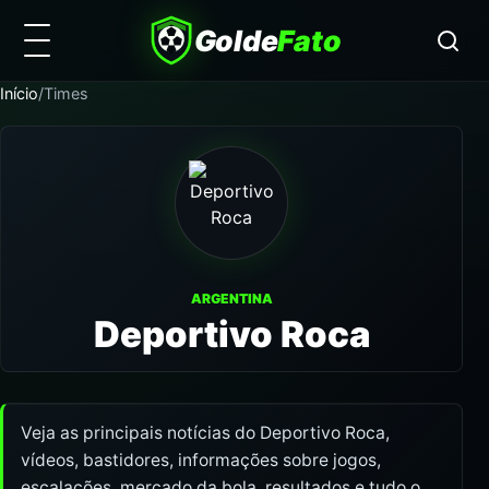
Golde
Fato
Início
/
Times
ARGENTINA
Deportivo Roca
Veja as principais notícias do Deportivo Roca,
vídeos, bastidores, informações sobre jogos,
escalações, mercado da bola, resultados e tudo o