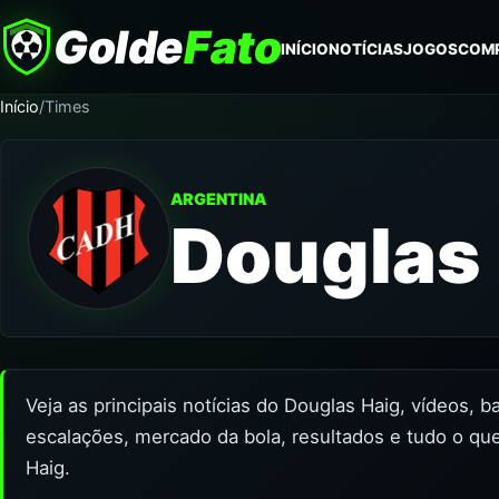
Golde
Fato
INÍCIO
NOTÍCIAS
JOGOS
COM
Início
/
Times
ARGENTINA
Douglas
Veja as principais notícias do Douglas Haig, vídeos, 
escalações, mercado da bola, resultados e tudo o qu
Haig.