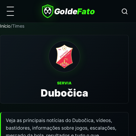
Golde
Fato
Início
/
Times
SERVIA
Dubočica
Veja as principais notícias do Dubočica, vídeos,
bastidores, informações sobre jogos, escalações,
mercado da bola, resultados e tudo o que