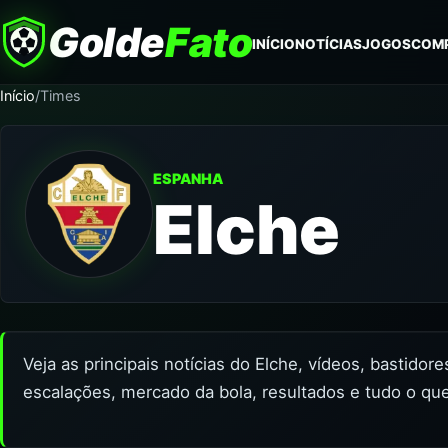
Golde
Fato
INÍCIO
NOTÍCIAS
JOGOS
COM
Início
/
Times
ESPANHA
Elche
Veja as principais notícias do Elche, vídeos, bastidor
escalações, mercado da bola, resultados e tudo o que