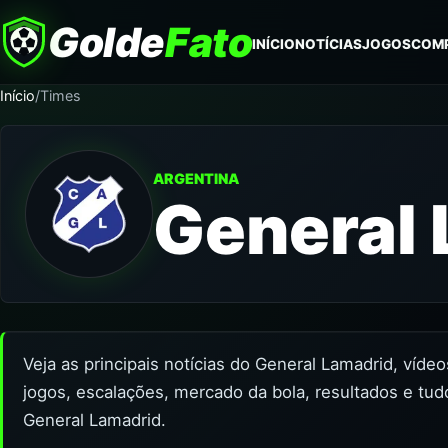
Golde
Fato
INÍCIO
NOTÍCIAS
JOGOS
COM
Início
/
Times
ARGENTINA
General
Veja as principais notícias do General Lamadrid, víde
jogos, escalações, mercado da bola, resultados e tud
General Lamadrid.