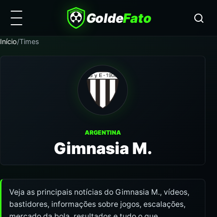
Golde
Fato
Início
/
Times
ARGENTINA
Gimnasia M.
Veja as principais notícias do Gimnasia M., vídeos,
bastidores, informações sobre jogos, escalações,
mercado da bola, resultados e tudo o que