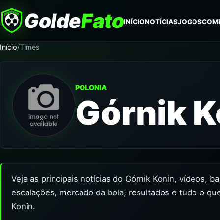
Golde
Fato
INÍCIO
NOTÍCIAS
JOGOS
COM
Início
/
Times
POLONIA
Górnik K
Veja as principais notícias do Górnik Konin, vídeos, b
escalações, mercado da bola, resultados e tudo o qu
Konin.