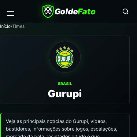
Golde
Fato
Início
/
Times
BRASIL
Gurupi
Veja as principais notícias do Gurupi, vídeos,
bastidores, informações sobre jogos, escalações,
mercado da bola, resultados e tudo o que