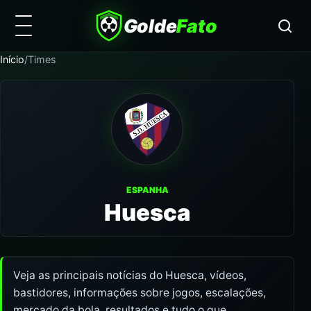
Golde
Fato
Início
/
Times
ESPANHA
Huesca
Veja as principais notícias do Huesca, vídeos,
bastidores, informações sobre jogos, escalações,
mercado da bola, resultados e tudo o que