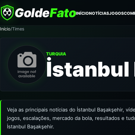
Golde
Fato
INÍCIO
NOTÍCIAS
JOGOS
COM
Início
/
Times
TURQUIA
İstanbul
Veja as principais notícias do İstanbul Başakşehir, ví
jogos, escalações, mercado da bola, resultados e tud
İstanbul Başakşehir.