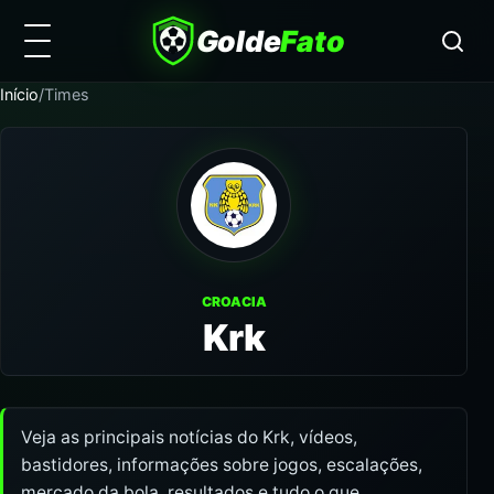
Golde
Fato
Início
/
Times
CROACIA
Krk
Veja as principais notícias do Krk, vídeos,
bastidores, informações sobre jogos, escalações,
mercado da bola, resultados e tudo o que