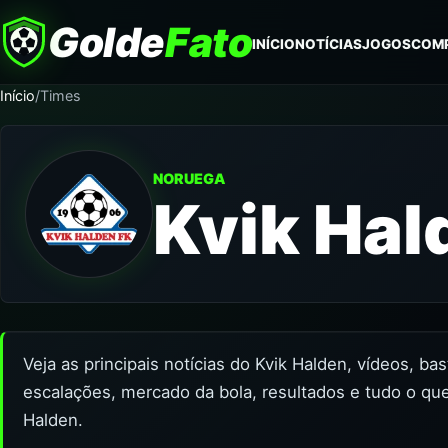
Golde
Fato
INÍCIO
NOTÍCIAS
JOGOS
COM
Início
/
Times
NORUEGA
Kvik Hal
Veja as principais notícias do Kvik Halden, vídeos, ba
escalações, mercado da bola, resultados e tudo o que
Halden.