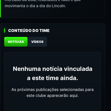
movimenta o dia a dia do Lincoln.
CONTEÚDO DO TIME
NOTÍCIAS
VÍDEOS
Nenhuma notícia vinculada
a este time ainda.
As próximas publicações selecionadas para
este clube aparecerão aqui.