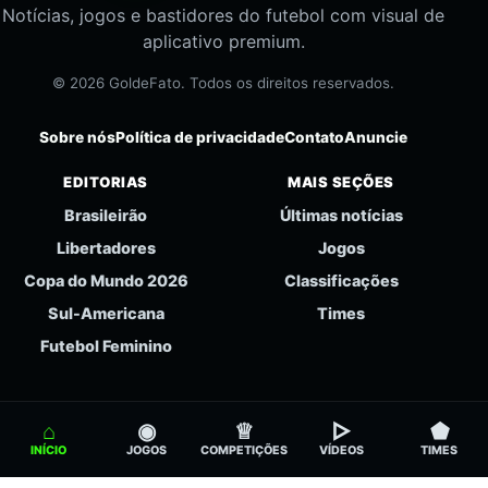
Notícias, jogos e bastidores do futebol com visual de
aplicativo premium.
© 2026 GoldeFato. Todos os direitos reservados.
Sobre nós
Política de privacidade
Contato
Anuncie
EDITORIAS
MAIS SEÇÕES
Brasileirão
Últimas notícias
Libertadores
Jogos
Copa do Mundo 2026
Classificações
Sul-Americana
Times
Futebol Feminino
⌂
◉
♕
▻
⬟
INÍCIO
JOGOS
COMPETIÇÕES
VÍDEOS
TIMES