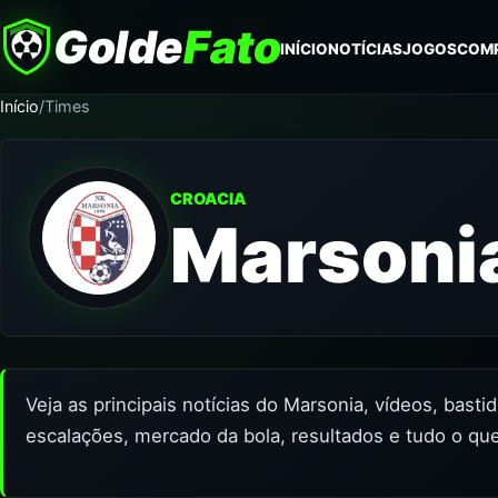
Golde
Fato
INÍCIO
NOTÍCIAS
JOGOS
COM
Início
/
Times
CROACIA
Marsoni
Veja as principais notícias do Marsonia, vídeos, bast
escalações, mercado da bola, resultados e tudo o qu