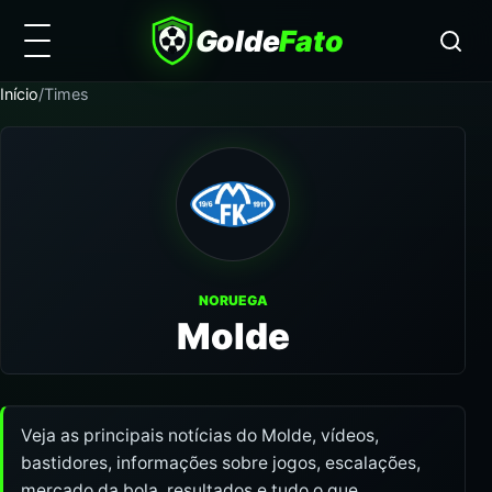
Golde
Fato
Início
/
Times
NORUEGA
Molde
Veja as principais notícias do Molde, vídeos,
bastidores, informações sobre jogos, escalações,
mercado da bola, resultados e tudo o que